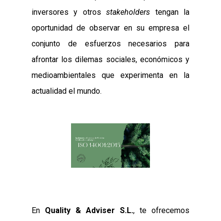
para que
funcione la
inversores y otros
stakeholders
tengan la
web.
oportunidad de observar en su empresa el
conjunto de esfuerzos necesarios para
Estadísticas
afrontar los dilemas sociales, económicos y
Para que
podamos
medioambientales que experimenta en la
mejorar la
funcionalidad
actualidad el mundo.
y estructura
de la web, en
base a cómo
se usa la
web.
Experiencia
Para que
nuestra web
funcione lo
mejor posible
En
Quality & Adviser S.L.
, te ofrecemos
durante tu