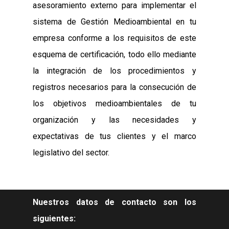
asesoramiento externo para implementar el
visita. Si
rechaza estas
sistema de Gestión Medioambiental en tu
cookies,
algunas
empresa conforme a los requisitos de este
funcionalidades
esquema de certificación, todo ello mediante
desaparecerán
de la web.
la integración de los procedimientos y
registros necesarios para la consecución de
Marketing
los objetivos medioambientales de tu
Al compartir tus
intereses y
organización y las necesidades y
comportamiento
expectativas de tus clientes y el marco
mientras visitas
nuestro sitio,
legislativo del sector.
aumentas la
posibilidad de
ver contenido y
ofertas
personalizados.
Nuestros datos de contacto son los
siguientes: